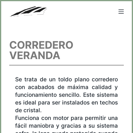
S
a
l
t
a
CORREDERO
r
VERANDA
a
l
c
o
Se trata de un toldo plano corredero
n
con acabados de máxima calidad y
t
funcionamiento sencillo. Este sistema
e
es ideal para ser instalados en techos
n
de cristal.
i
Funciona con motor para permitir una
d
fácil maniobra y gracias a su sistema
o